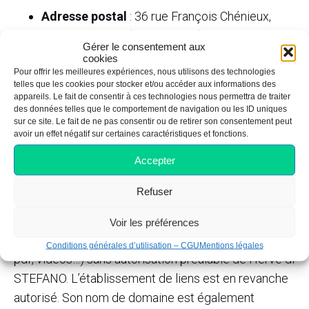
Adresse postal
: 36 rue François Chénieux,
87000 Limoges (Siège Social)
Gérer le consentement aux
Adresse e-mail
: contact@passdem.fr
cookies
Pour offrir les meilleures expériences, nous utilisons des technologies
Téléphone
: 05 44 191 185
telles que les cookies pour stocker et/ou accéder aux informations des
Directeur de la publication
: Hervé di
appareils. Le fait de consentir à ces technologies nous permettra de traiter
des données telles que le comportement de navigation ou les ID uniques
STEFANO
sur ce site. Le fait de ne pas consentir ou de retirer son consentement peut
Hébergeur
: OVH – 2 rue Kellermann – 59100
avoir un effet négatif sur certaines caractéristiques et fonctions.
Roubaix – France
Accepter
Le site www.passdem.fr est la propriété de la SAS
Refuser
Global Services Déménagement. Il est interdit de
reproduire pour un usage autre que privé les
Voir les préférences
éléments figurant sur ce site (textes, images, fichiers
Conditions générales d’utilisation – CGU
Mentions légales
pdf, vidéos…) sans autorisation préalable de Hervé di
STEFANO. L’établissement de liens est en revanche
autorisé. Son nom de domaine est également